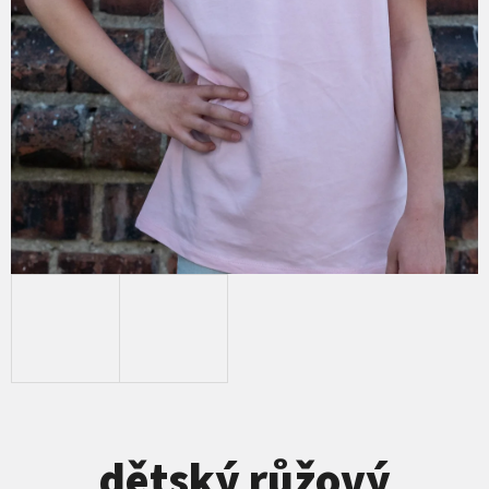
T
E
N
A
J
Í
T
?
HLEDAT
dětský růžový
D